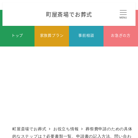
メ
町屋斎場でお葬式
イ
MENU
ン
コ
トップ
家族葬プラン
事前相談
お急ぎの方
ン
テ
ン
ツ
へ
移
動
町屋斎場でお葬式
お役立ち情報
葬祭費申請のための具体
的なステップは？必要書類一覧、申請書の記入方法、問い合わ