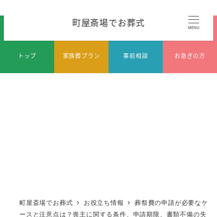
メ
町屋斎場でお葬式
イ
MENU
ン
コ
トップ
家族葬プラン
事前相談
お急ぎの方
ン
テ
ン
ツ
へ
移
動
町屋斎場でお葬式
お役立ち情報
葬祭費の申請が必要なケ
ースと注意点は？喪主に関する条件、申請期限、書類不備の失