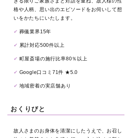
きる限りご家族さまと対話を重ね、故人様の性
格や人柄、思い出のエピソードをお伺いして想
いをかたちにいたします。
✔︎
葬儀業界15年
✔︎
累計対応500件以上
✔︎
町屋斎場の施行比率80％以上
✔︎
Google口コミ71件 ★5.0
✔︎
地域密着の実店舗あり
おくりびと
故人さまのお身体を清潔にしたうえで、お召し