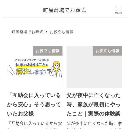
メ
町屋斎場でお葬式
イ
MENU
ン
コ
町屋斎場でお葬式
お役立ち情報
ン
テ
お役立ち情報
お役立ち情報
ン
ツ
へ
移
動
「互助会に入っている
父が夜中に亡くなった
から安心」そう思って
時、家族が最初にやっ
いたお父様
たこと｜実際の体験談
「互助会に入っているから安
父が夜中に亡くなった時、家