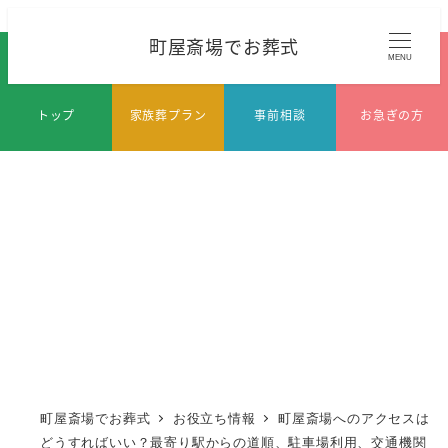
メ
町屋斎場でお葬式
イ
MENU
ン
コ
トップ
家族葬プラン
事前相談
お急ぎの方
ン
テ
ン
ツ
へ
移
動
町屋斎場でお葬式
お役立ち情報
町屋斎場へのアクセスは
どうすればいい？最寄り駅からの道順、駐車場利用、交通機関