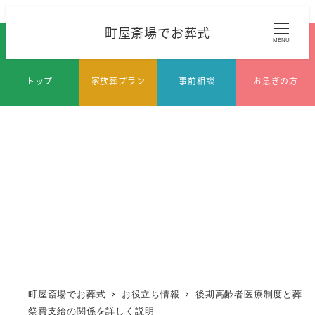
メ
町屋斎場でお葬式
イ
MENU
ン
コ
トップ
家族葬プラン
事前相談
お急ぎの方
ン
テ
ン
ツ
へ
移
動
町屋斎場でお葬式
お役立ち情報
後期高齢者医療制度と葬
祭費支給の関係を詳しく説明