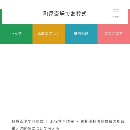
メ
町屋斎場でお葬式
イ
MENU
ン
コ
トップ
家族葬プラン
事前相談
お急ぎの方
ン
テ
ン
ツ
へ
移
動
町屋斎場でお葬式
お役立ち情報
後期高齢者葬祭費の相続
税との関係について考える