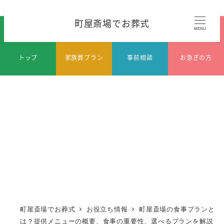
メ
町屋斎場でお葬式
イ
MENU
ン
コ
トップ
家族葬プラン
事前相談
お急ぎの方
ン
テ
ン
ツ
へ
移
動
町屋斎場でお葬式
お役立ち情報
町屋斎場の食事プランと
は？提供メニューの概要、食事の重要性、選べるプランを解説