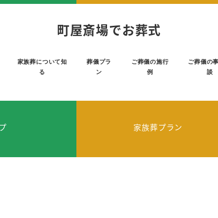
町屋斎場でお葬式
家族葬について知
葬儀プラ
ご葬儀の施行
ご葬儀の
る
ン
例
談
プ
家族葬プラン