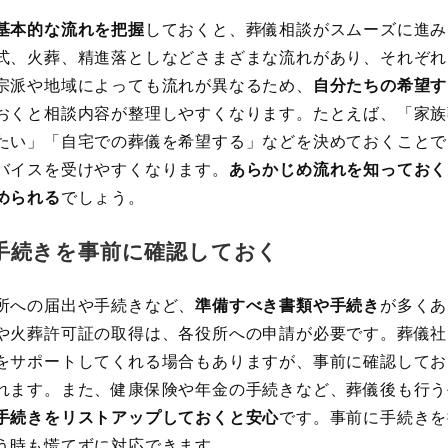
基本的な流れを把握
しておくと、葬儀相談がスムーズに進み
式、火葬、精進落としなどさまざまな流れがあり、それぞれ
宗派や地域によっても流れが異なるため、
自分たちの希望す
おくと相談内容が整理しやすくなります。たとえば、「家族
たい」「自宅での葬儀を希望する」などを決めておくことで
バイスを受けやすくなります。
あらかじめ流れを知っておく
められる
でしょう。
手続きを事前に確認しておく
所への届出や手続きなど、
準備すべき書類や手続き
が多くあ
や火葬許可証の取得は、各役所への申請が必要です。葬儀社
をサポートしてくれる場合もありますが、事前に確認してお
れます。また、健康保険や年金の手続きなど、葬儀後も行う
手続きをリストアップしておくと安心
です。事前に手続きを
う時も慌てずに対応できます。