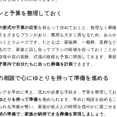
ンと予算を整理しておく
の形式や予算の目安
を前もって決めておくと、無理なく葬儀
さまざまなプランがあり、費用も大きく異なるため、あらか
おくとスムーズです。たとえば、家族葬、一般葬、直葬など
るので、家族と話し合ってプランの候補を絞っておくことが
祭壇や花の装飾、式場の規模も予算に関係してきます。事前
予算内で自分たちに合った葬儀を計画
できます。
の相談で心にゆとりを持って準備を進める
ングを早めに考え、流れや必要な手続き、予算を整理してお
ゆとりを持って準備
を進められます。早めに相談を始めるこ
られる準備が整い、家族が故人との時間を穏やかに過ごせま
前の準備で、家族が納得できる葬儀を実現しましょう
。