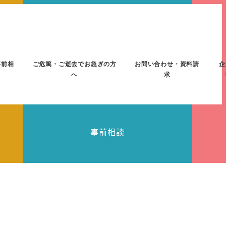
事前相
ご危篤・ご逝去でお急ぎの方
お問い合わせ・資料請
企
へ
求
事前相談