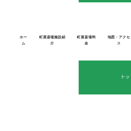
メ
イ
ン
コ
ホー
町屋斎場施設紹
町屋斎場料
地図・アクセ
ン
ム
介
金
ス
テ
ン
ツ
へ
トッ
移
動