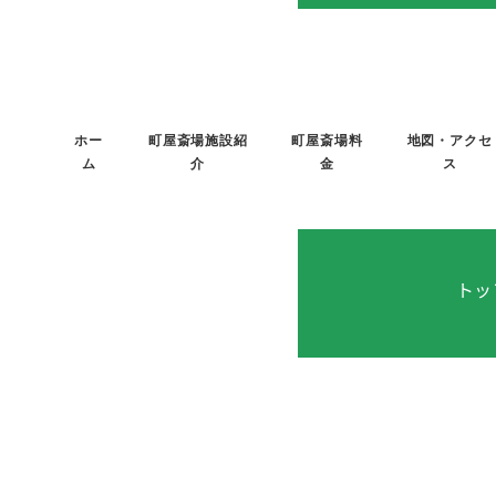
メ
イ
ン
コ
ホー
町屋斎場施設紹
町屋斎場料
地図・アクセ
ン
ム
介
金
ス
テ
ン
ツ
へ
トッ
移
動