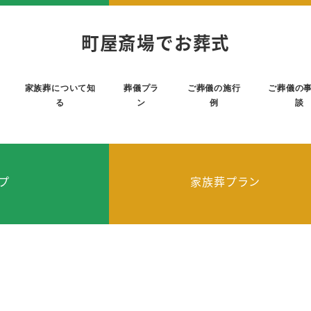
町屋斎場でお葬式
家族葬について知
葬儀プラ
ご葬儀の施行
ご葬儀の
る
ン
例
談
プ
家族葬プラン