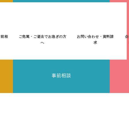
事前相
ご危篤・ご逝去でお急ぎの方
お問い合わせ・資料請
企
へ
求
事前相談