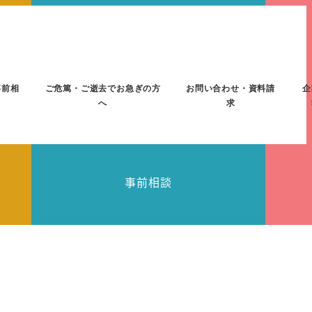
事前相
ご危篤・ご逝去でお急ぎの方
お問い合わせ・資料請
企
へ
求
事前相談