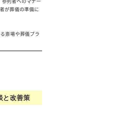
ン、参列者へのマナー
者が葬儀の準備に
きる斎場や葬儀プラ
談と改善策