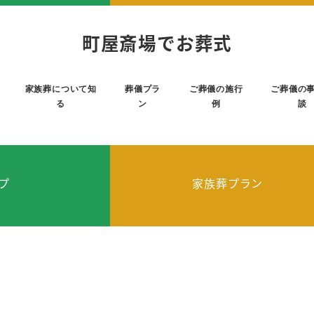
町屋斎場でお葬式
家族葬について知
葬儀プラ
ご葬儀の施行
ご葬儀の
る
ン
例
談
プ
家族葬プラン