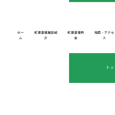
メ
イ
ン
コ
ホー
町屋斎場施設紹
町屋斎場料
地図・アクセ
ン
ム
介
金
ス
テ
ン
ツ
へ
トッ
移
動