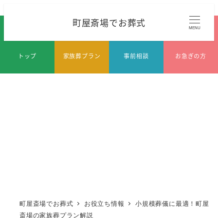
メ
町屋斎場でお葬式
イ
MENU
ン
コ
トップ
家族葬プラン
事前相談
お急ぎの方
ン
テ
ン
ツ
へ
移
動
町屋斎場でお葬式
お役立ち情報
小規模葬儀に最適！町屋
斎場の家族葬プラン解説