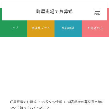
メ
町屋斎場でお葬式
イ
MENU
ン
コ
トップ
家族葬プラン
事前相談
お急ぎの方
ン
テ
ン
ツ
へ
移
動
町屋斎場でお葬式
お役立ち情報
期高齢者の葬祭費支給に
ついて知っておくべきこと