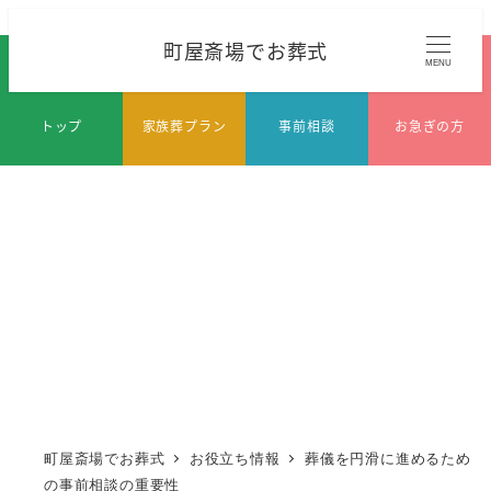
メ
町屋斎場でお葬式
イ
MENU
ン
コ
トップ
家族葬プラン
事前相談
お急ぎの方
ン
テ
ン
ツ
へ
移
動
町屋斎場でお葬式
お役立ち情報
葬儀を円滑に進めるため
の事前相談の重要性