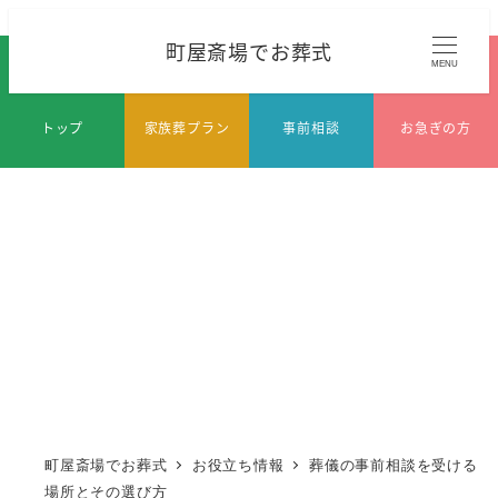
メ
町屋斎場でお葬式
イ
MENU
ン
コ
トップ
家族葬プラン
事前相談
お急ぎの方
ン
テ
ン
ツ
へ
移
動
町屋斎場でお葬式
お役立ち情報
葬儀の事前相談を受ける
場所とその選び方