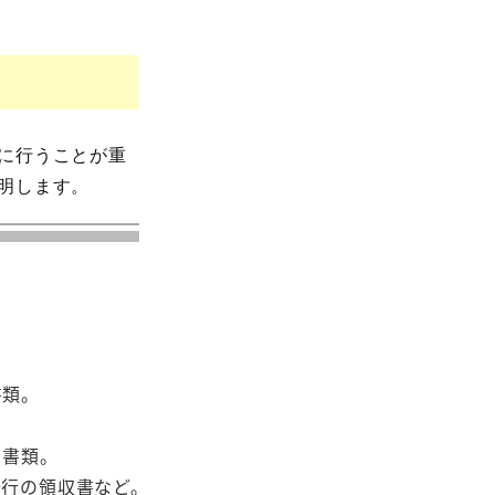
に行うことが重
明します。
書類。
る書類。
発行の領収書など。