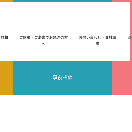
事前相
ご危篤・ご逝去でお急ぎの方
お問い合わせ・資料請
企
へ
求
事前相談