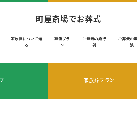
町屋斎場でお葬式
家族葬について知
葬儀プラ
ご葬儀の施行
ご葬儀の
る
ン
例
談
プ
家族葬プラン