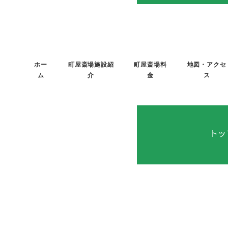
メ
イ
ン
コ
ホー
町屋斎場施設紹
町屋斎場料
地図・アクセ
ン
ム
介
金
ス
テ
ン
ツ
へ
トッ
移
動