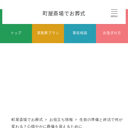
メ
町屋斎場でお葬式
イ
MENU
ン
コ
トップ
家族葬プラン
事前相談
お急ぎの方
ン
テ
ン
ツ
へ
移
動
町屋斎場でお葬式
お役立ち情報
生前の準備と終活で何が
変わる？心穏やかに葬儀を迎えるために