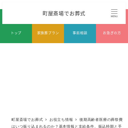
メ
町屋斎場でお葬式
イ
MENU
ン
コ
トップ
家族葬プラン
事前相談
お急ぎの方
ン
テ
ン
ツ
へ
移
動
町屋斎場でお葬式
お役立ち情報
後期高齢者医療の葬祭費
はいつ振り込まれるのか？基本情報と支給条件、振込時期と手