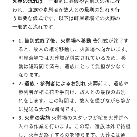
火葬の流れ
は、一般的に葬儀や告別式の後に行
われ、遺族や参列者が故人との最期の別れを行
う重要な儀式です。以下は町屋斎場での火葬の
一般的な流れです。
1. 告別式終了後、火葬場へ移動
告別式が終了す
ると、故人の棺を移動し、火葬場へ向かいます。
町屋斎場では火葬場が併設されているため、移
動は短時間で済み、遺族にとって負担が少なく
なります。
2. 遺族・参列者によるお別れ
火葬前に、遺族や
参列者が棺に花を手向け、故人との最後のお別
れをします。この時間は、故人を偲びながら静か
に見送る大切な瞬間です。
3. 火葬の実施
火葬場のスタッフが棺を火葬炉へ
入れる作業を行います。この際、遺族は外で待機
し、火葬が終了するのを待ちます。火葬には通