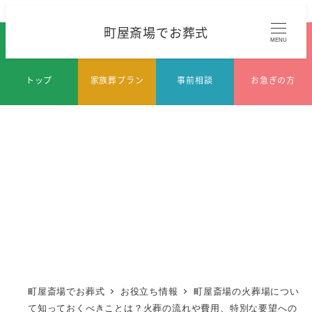
メ
町屋斎場でお葬式
イ
MENU
ン
コ
トップ
家族葬プラン
事前相談
お急ぎの方
ン
テ
ン
ツ
へ
移
動
町屋斎場でお葬式
お役立ち情報
町屋斎場の火葬場につい
て知っておくべきことは？火葬の流れや費用、特別な要望への