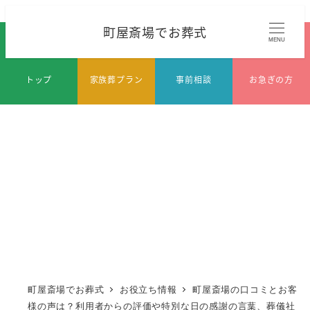
メ
町屋斎場でお葬式
イ
MENU
ン
コ
トップ
家族葬プラン
事前相談
お急ぎの方
ン
テ
ン
ツ
へ
移
動
町屋斎場でお葬式
お役立ち情報
町屋斎場の口コミとお客
様の声は？利用者からの評価や特別な日の感謝の言葉、葬儀社