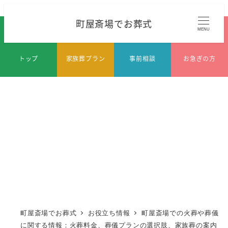
メ
町屋斎場でお葬式
イ
MENU
ン
コ
トップ
家族葬プラン
事前相談
お急ぎの方
ン
テ
ン
ツ
へ
移
動
町屋斎場でお葬式
お役立ち情報
町屋斎場での火葬や葬儀
に関する情報：火葬料金、葬儀プランの選択肢、家族葬の案内