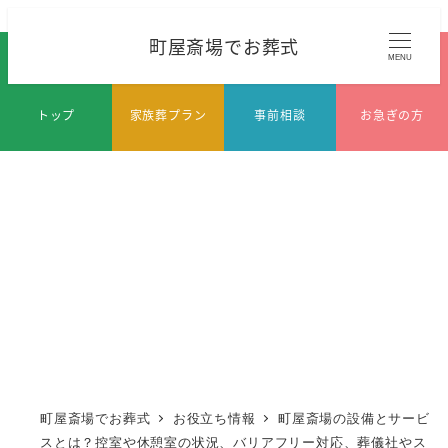
メ
町屋斎場でお葬式
イ
MENU
ン
コ
トップ
家族葬プラン
事前相談
お急ぎの方
ン
テ
ン
ツ
へ
移
動
町屋斎場でお葬式
お役立ち情報
町屋斎場の設備とサービ
スとは？控室や休憩室の状況、バリアフリー対応、葬儀社やス