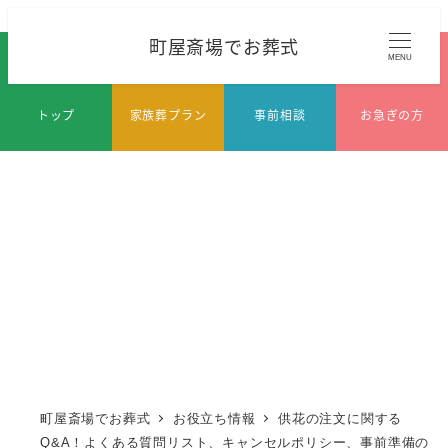
メ
町屋斎場でお葬式
イ
MENU
ン
コ
トップ
家族葬プラン
事前相談
お急ぎの方
ン
テ
ン
ツ
へ
移
動
町屋斎場でお葬式
お役立ち情報
供花の注文に関する
Q&A！よくある質問リスト、キャンセルポリシー、事前準備の