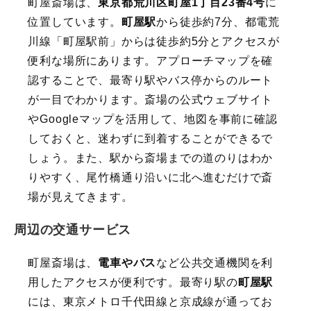
町屋斎場は、
東京都荒川区町屋1丁目23番4号
に
位置しています。
町屋駅
から徒歩約7分、都電荒
川線「町屋駅前」からは徒歩約5分とアクセスが
便利な場所にあります。アプローチマップを確
認することで、最寄り駅やバス停からのルート
が一目でわかります。斎場の公式ウェブサイト
やGoogleマップを活用して、地図を事前に確認
しておくと、迷わずに到着することができるで
しょう。また、駅から斎場までの道のりはわか
りやすく、尾竹橋通り沿いに北へ進むだけで斎
場が見えてきます。
周辺の交通サービス
町屋斎場は、
電車やバス
など公共交通機関を利
用したアクセスが便利です。最寄り駅の
町屋駅
には、東京メトロ千代田線と京成線が通ってお