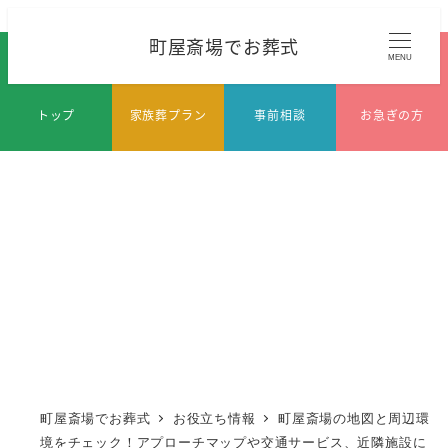
メ
町屋斎場でお葬式
イ
MENU
ン
コ
トップ
家族葬プラン
事前相談
お急ぎの方
ン
テ
ン
ツ
へ
移
動
町屋斎場でお葬式
お役立ち情報
町屋斎場の地図と周辺環
境をチェック！アプローチマップや交通サービス、近隣施設に