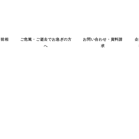
事前相
ご危篤・ご逝去でお急ぎの方
お問い合わせ・資料請
企
へ
求