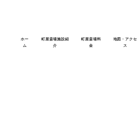
メ
イ
ン
コ
ホー
町屋斎場施設紹
町屋斎場料
地図・アクセ
ン
ム
介
金
ス
テ
ン
ツ
へ
移
動